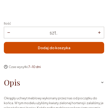
Wybierz
Ilość
szt.
Dodaj do koszyka
Czas wysyłki:
7-10 dni
Opis
Okrągły uchwyt meblowy wykonany przez nas od początku do
końca. W tym modelu użyliśmy kwiaty zielonej hortensji i zalaliśmy je
w krystalicznej żywicy. Każdą gałkę meblową wykonujemy ręcznie,