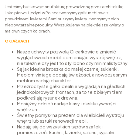
Jesteśmy butikową manufakturą prowadzoną przez architektkę.
Jako pierwsi i jedyni w Polsce tworzymy gałki meblowe z
prawdziwymi kwiatami. Sami suszymy kwiaty i tworzymy z nich
niepowtarzalne produkty. Wyszukujemy najpiękniejsze kwiaty o
malowniczych kolorach.
O GAŁKACH
Nasze uchwyty pozwolą Ci całkowicie zmienić
wygląd swoich mebli odmieniając wystrój wnętrz,
niezależnie czy jest to styl boho czy minimalistyczny.
Są jak idealna broszka do małej czarnej sukienki.
Meblom vintage dodają świeżości, a nowoczesnym
meblom nadają charakter.
Przezroczyste gałki idealnie wyglądają na gładkich,
jednokolorowych frontach, za to te z białym tłem
podkreślają rysunek drewna.
Mosiężny odcień nadaje klasy i ekskluzywności
wnętrzom.
Świetny pomysł na prezent dla wielbicieli wystroju
wnętrz lub sztuki renowacji mebli.
Nadają się do wszystkich typów szafek i
pomieszczeń: kuchni, łazienki, salonu, sypialni.