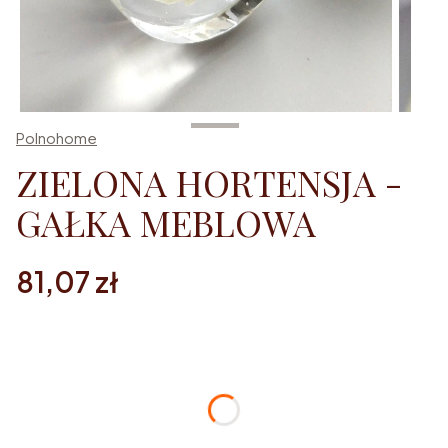
Polnohome
ZIELONA HORTENSJA -
GAŁKA MEBLOWA
Cena
81,07 zł
Dostępne opcje:
Poszczególne warianty mogą różnić się ceną
Rozmiar
*