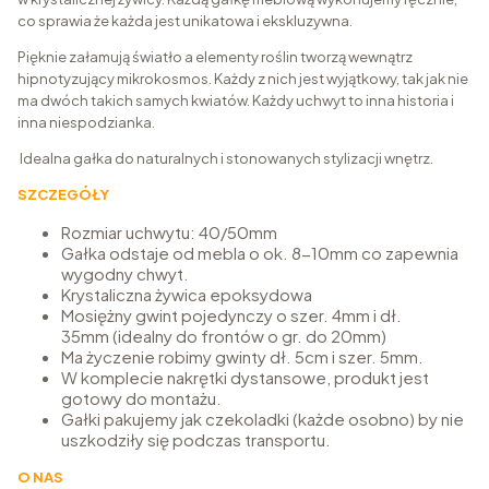
co sprawia że każda jest unikatowa i ekskluzywna.
Pięknie załamują światło a elementy roślin tworzą wewnątrz
hipnotyzujący mikrokosmos. Każdy z nich jest wyjątkowy, tak jak nie
ma dwóch takich samych kwiatów. Każdy uchwyt to inna historia i
inna niespodzianka.
Idealna gałka do naturalnych i stonowanych stylizacji wnętrz.
SZCZEGÓŁY
Rozmiar uchwytu: 40/50mm
Gałka odstaje od mebla o ok. 8-10mm co zapewnia
wygodny chwyt.
Krystaliczna żywica epoksydowa
Mosiężny gwint pojedynczy o szer. 4mm i dł.
35mm (idealny do frontów o gr. do 20mm)
Ma życzenie robimy gwinty dł. 5cm i szer. 5mm.
W komplecie nakrętki dystansowe, produkt jest
gotowy do montażu.
Gałki pakujemy jak czekoladki (każde osobno) by nie
uszkodziły się podczas transportu.
O NAS