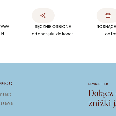
TAWA
RĘCZNIE ORBIONE
ROSNĄCE 
LN
od początku do końca
od ilo
OMOC
NEWSLETTER
Dołącz 
ntakt
zniżki 
stawa