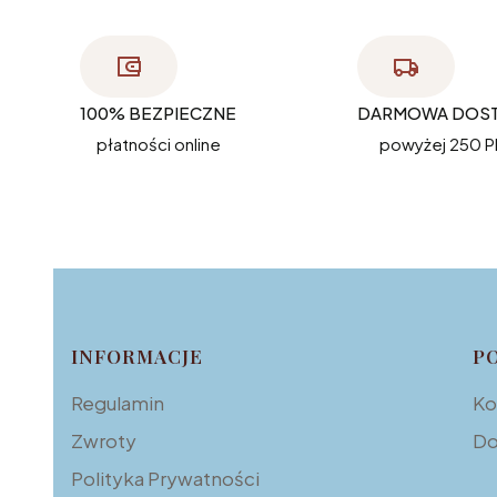
100% BEZPIECZNE
DARMOWA DOS
płatności online
powyżej 250 P
Linki w stopce
INFORMACJE
P
Regulamin
Ko
Zwroty
Do
Polityka Prywatności