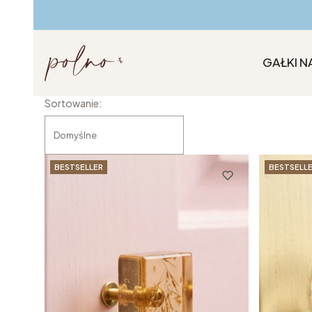
GAŁKI N
Lista produktów
Sortowanie:
Domyślne
BESTSELLER
BESTSELL