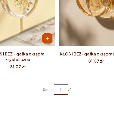
 I BEZ - gałka okrągła
KŁOS I BEZ- gałka okrągł
krystaliczna
Cena
81,07 zł
Cena
81,07 zł
Strona
z 1