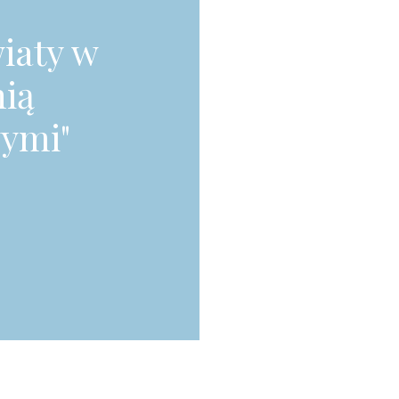
wiaty w
nią
ymi"