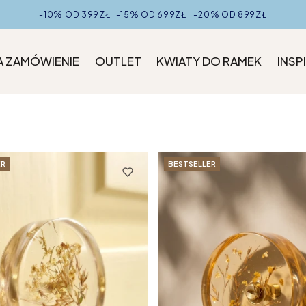
-10% OD 399ZŁ -15% OD 699ZŁ -20% OD 899ZŁ
A ZAMÓWIENIE
OUTLET
KWIATY DO RAMEK
INSP
ER
BESTSELLER